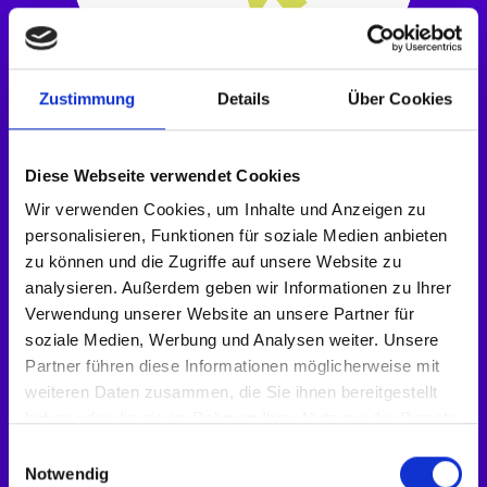
Zustimmung
Details
Über Cookies
Launch, Betrieb &
Diese Webseite verwendet Cookies
Weiterentwicklung
Wir verwenden Cookies, um Inhalte und Anzeigen zu
personalisieren, Funktionen für soziale Medien anbieten
Nach dem Go-live beginnt die eigentliche Arbeit –
zu können und die Zugriffe auf unsere Website zu
Optimierung, Monitoring und strategische
analysieren. Außerdem geben wir Informationen zu Ihrer
Weiterentwicklung. Wir sorgen dafür, dass deine
Verwendung unserer Website an unsere Partner für
Plattform technisch stabil läuft, kontinuierlich
soziale Medien, Werbung und Analysen weiter. Unsere
verbessert wird und langfristig Performance liefert.
Partner führen diese Informationen möglicherweise mit
Planbar, transparent und skalierbar.
weiteren Daten zusammen, die Sie ihnen bereitgestellt
SLA / Notfallunterstützung
haben oder die sie im Rahmen Ihrer Nutzung der Dienste
gesammelt haben.
technische Wartung & Updates
Einwilligungsauswahl
Notwendig
Hosting & Monitoring (Partner)